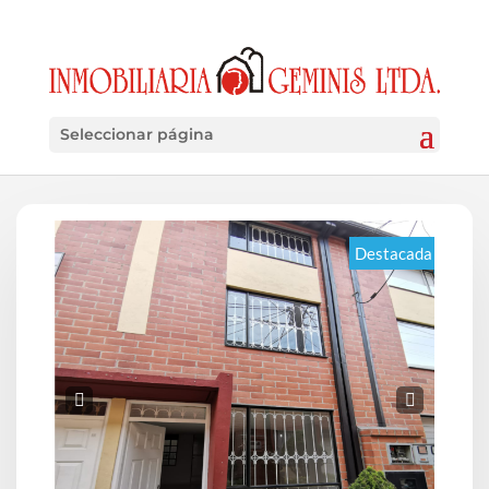
Seleccionar página
Destacada
Pre
Nex
v
t